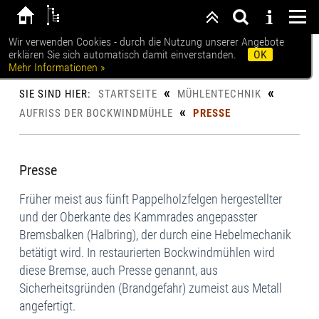
Wir verwenden Cookies - durch die Nutzung unserer Angebote
erklären Sie sich automatisch damit einverstanden.
OK
Museumsmühle Abbenrode
Mehr Informationen »
«
«
SIE SIND HIER:
STARTSEITE
MÜHLENTECHNIK
«
AUFRISS DER BOCKWINDMÜHLE
PRESSE
Presse
Früher meist aus fünft Pappelholzfelgen hergestellter
und der Oberkante des Kammrades angepasster
Bremsbalken (Halbring), der durch eine Hebelmechanik
betätigt wird. In restaurierten Bockwindmühlen wird
diese Bremse, auch Presse genannt, aus
Sicherheitsgründen (Brandgefahr) zumeist aus Metall
angefertigt.